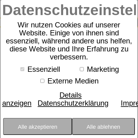
Datenschutzeinste
0
SUCHE
Wir nutzen Cookies auf unserer
Website. Einige von ihnen sind
essenziell, während andere uns helfen,
Motorrahmen
diese Website und Ihre Erfahrung zu
dormabell Nuvolux M3 F
verbessern.
memory
Essenziell
Marketing
Externe Medien
Details
anzeigen
Datenschutzerklärung
Impr
Alle akzeptieren
Alle ablehnen