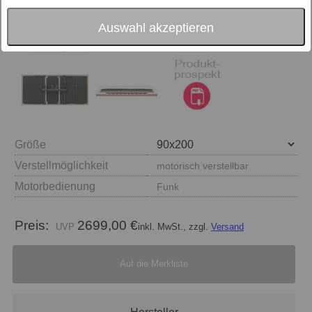
Auswahl akzeptieren
Größe
Verstellmöglichkeit
motorisch verstellbar
Motorbedienung
Funk
Preis:
2699,00 €
inkl. MwSt., zzgl.
Versand
Auf die Merkliste