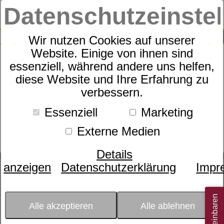
Datenschutzeinste
0
SUCHE
Wir nutzen Cookies auf unserer
Website. Einige von ihnen sind
essenziell, während andere uns helfen,
diese Website und Ihre Erfahrung zu
Merkliste
verbessern.
Essenziell
Marketing
Zur Zeit befinden sich keine Artikel auf
Ihrer Merkliste.
Externe Medien
Details
anzeigen
Datenschutzerklärung
Impr
Alle akzeptieren
Alle ablehnen