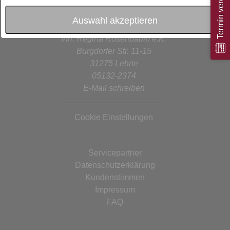
Termin vereinbaren
Auswahl akzeptieren
Heinrich Welge
Inh. Regina Rosenbaum e.K.
Burgdorfer Str. 11-15
31275 Lehrte
05132-2374
E-Mail schreiben
Cookie Einstellungen
Servicepartner
Datenschutzerklärung
Kundenstimmen
Impressum
FAQ