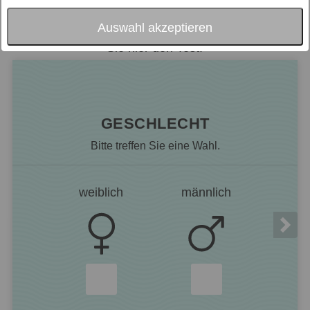
abgestimmt ist.
Sie wollen schon jetzt eine erste Orientierung,
Auswahl akzeptieren
welche Zudecke für Sie die Richtige ist? Machen
Sie hier den Test!
GESCHLECHT
Bitte treffen Sie eine Wahl.
weiblich
männlich