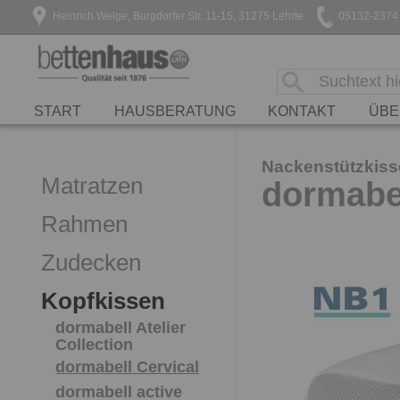
Heinrich Welge, Burgdorfer Str. 11-15, 31275 Lehrte
05132-2374
START
HAUSBERATUNG
KONTAKT
ÜBE
Nackenstützkis
Matratzen
dormabel
Rahmen
Zudecken
Kopfkissen
dormabell Atelier
Collection
dormabell Cervical
dormabell active