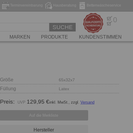
Terminvereinbarung
Hausberatung
Bettenwäscheservice
0
SUCHE
MARKEN
PRODUKTE
KUNDENSTIMMEN
Größe
65x32x7
Füllung
Latex
Preis:
129,95 €
inkl. MwSt., zzgl.
Versand
Auf die Merkliste
Hersteller