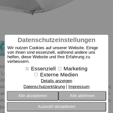
Datenschutzeinstellungen
Wir nutzen Cookies auf unserer Website. Einige
von ihnen sind essenziell, während andere uns
helfen, diese Website und Ihre Erfahrung zu
verbessern.
 soften Schulterzonen und Wasserbetten empfiehlt
Essenziell
Marketing
e Latexkissen: Die ergonomisch geschnittene
Externe Medien
eichem Talalay-Latex sorgt für eine natürliche
Details anzeigen
swirbelsäule – ideal für ausgeprägte Rückenschläfer,
Datenschutzerklärung
Impressum
ehr zierliche Personen. Während des Schlafs wirkt
Alle akzeptieren
Alle ablehnen
hm klimatisierend. Feuchtigkeit wird aufgenommen
überschüssige Wärme wird ausgeglichen. Natürlich
Auswahl akzeptieren