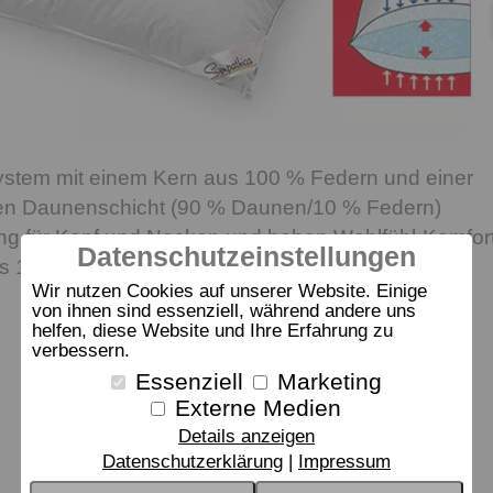
tem mit einem Kern aus 100 % Federn und einer
en Daunenschicht (90 % Daunen/10 % Federn)
ung für Kopf und Nacken und hohen Wohlfühl-Komfor
Datenschutzeinstellungen
us 100 % feinem Daunenbatist.
Wir nutzen Cookies auf unserer Website. Einige
von ihnen sind essenziell, während andere uns
helfen, diese Website und Ihre Erfahrung zu
verbessern.
Essenziell
Marketing
Externe Medien
Details anzeigen
Datenschutzerklärung
Impressum