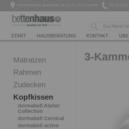
Heinrich Welge, Burgdorfer Str. 11-15, 31275 Lehrte
05132-2374
START
HAUSBERATUNG
KONTAKT
ÜBE
3-Kamme
Matratzen
Rahmen
Zudecken
Kopfkissen
dormabell Atelier
Collection
dormabell Cervical
dormabell active