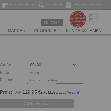
Terminvereinbarung
Hausberatung
Bettenwäscheservice
0
SUCHE
MARKEN
PRODUKTE
KUNDENSTIMMEN
Größe
Farbe
weiss
Füllung
Daunen / Federn
Preis:
129,95 €
inkl. MwSt., zzgl.
Versand
Auf die Merkliste