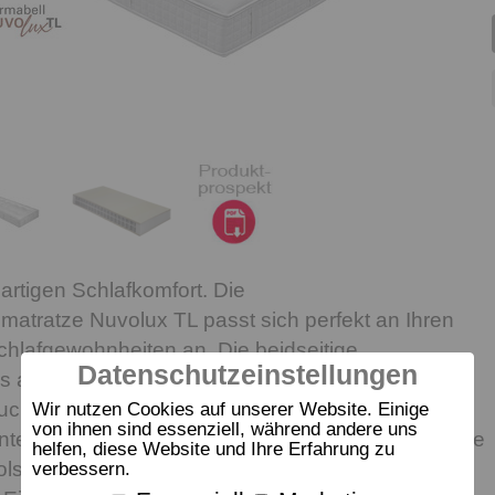
artigen Schlafkomfort. Die
atratze Nuvolux TL passt sich perfekt an Ihren
chlafgewohnheiten an. Die beidseitige
Datenschutzeinstellungen
us angenehm weichem Latex (2 x 25 mm) sorgt für
ckentlastung und zusätzlichen Komfort. Bei der
Wir nutzen Cookies auf unserer Website. Einige
von ihnen sind essenziell, während andere uns
nte kommt zur Latex-Komfortschicht noch eine eine
helfen, diese Website und Ihre Erfahrung zu
olster-Auflage aus Schafschurwolle und
verbessern.