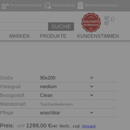
Terminvereinbarung
Hausberatung
Bettenwäscheservice
0
SUCHE
MARKEN
PRODUKTE
KUNDENSTIMMEN
Größe
Härtegrad
Bezugsstoff
Matratzenart
Taschenfederkern
Pflege
Preis:
1299,00 €
inkl. MwSt., zzgl.
Versand