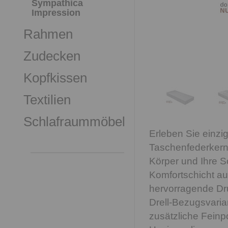
Sympathica
Impression
Rahmen
Zudecken
Kopfkissen
Textilien
Schlafraummöbel
Erleben Sie einzig
Taschenfederkernm
Körper und Ihre S
Komfortschicht a
hervorragende Dru
Drell-Bezugsvaria
zusätzliche Feinp