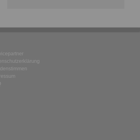
vicepartner
enschutzerklärung
denstimmen
ressum
Q