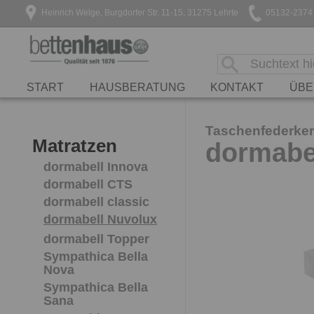
Heinrich Welge, Burgdorfer Str. 11-15, 31275 Lehrte
05132-2374
START
HAUSBERATUNG
KONTAKT
ÜBE
Taschenfederker
Matratzen
dormabe
dormabell Innova
dormabell CTS
dormabell classic
dormabell Nuvolux
dormabell Topper
Sympathica Bella
Nova
Sympathica Bella
Sana