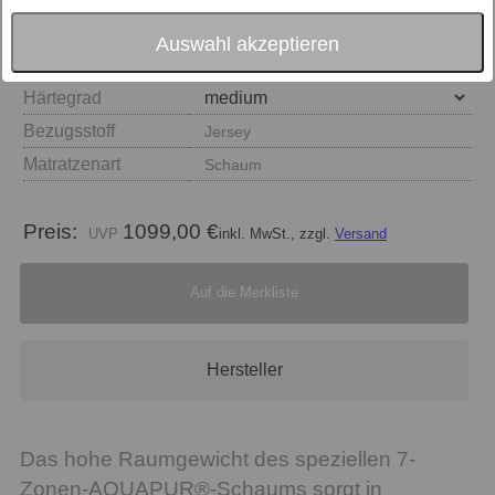
Auswahl akzeptieren
Größe
Härtegrad
Bezugsstoff
Jersey
Matratzenart
Schaum
Preis:
1099,00 €
inkl. MwSt., zzgl.
Versand
Auf die Merkliste
Hersteller
Das hohe Raumgewicht des speziellen 7-
Zonen-AQUAPUR®-Schaums sorgt in