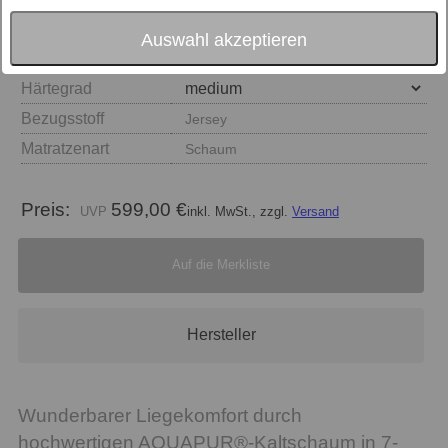
Auswahl akzeptieren
Größe
Härtegrad
Bezugsstoff
Jersey
Matratzenart
Schaum
Preis:
599,00 €
inkl. MwSt., zzgl.
Versand
Auf die Merkliste
Hersteller
Wunderbarer Liegekomfort durch
hochwertigen AQUAPUR®-Kaltschaum in 7-