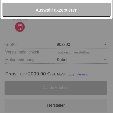
Auswahl akzeptieren
Größe
Verstellmöglichkeit
motorisch verstellbar
Motorbedienung
Preis:
2099,00 €
inkl. MwSt., zzgl.
Versand
Auf die Merkliste
Hersteller