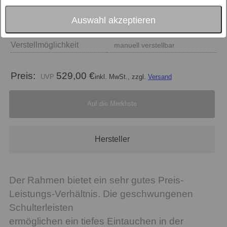
Auswahl akzeptieren
Größe
Verstellmöglichkeit
manuell verstellbar
Preis:
529,00 €
inkl. MwSt., zzgl.
Versand
Auf die Merkliste
Hersteller
Der Rahmen bietet ein sehr gutes Preis-
Leistungs-Verhältnis. Die geschwungenen
Schulterleisten
ermöglichen ein tiefes Eintauchen in der